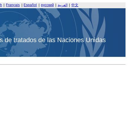
sh
|
Français
|
Español
|
русский
|
العربية
|
中文
s de tratados de las Naciones Unidas