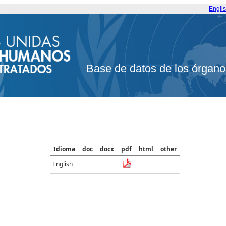
Engli
Base de datos de los órgano
Idioma
doc
docx
pdf
html
other
English