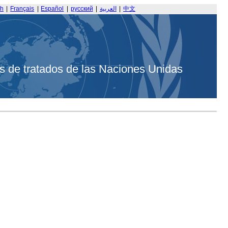
sh
|
Français
|
Español
|
русский
|
العربية
|
中文
s de tratados de las Naciones Unidas