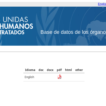
Engli
Base de datos de los órgano
Idioma
doc
docx
pdf
html
other
English