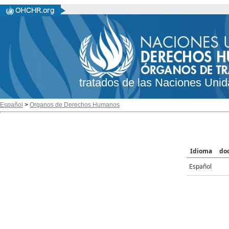
tratados de las Naciones Unid
Español
>
Organos de Derechos Humanos
Idioma
do
Español