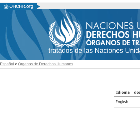
tratados de las Naciones Unid
Español
>
Organos de Derechos Humanos
Idioma
do
English