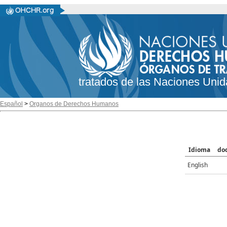
tratados de las Naciones Unid
Español
>
Organos de Derechos Humanos
Idioma
do
English