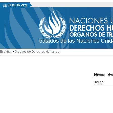
tratados de las Naciones Unid
Español
>
Organos de Derechos Humanos
Idioma
do
English