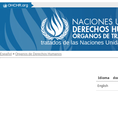
tratados de las Naciones Unid
Español
>
Organos de Derechos Humanos
Idioma
do
English