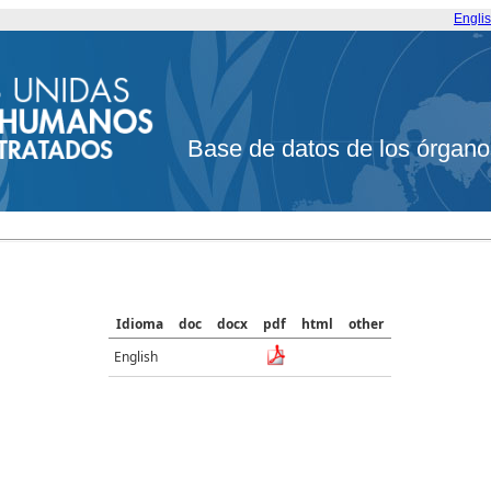
Engli
Base de datos de los órgano
Idioma
doc
docx
pdf
html
other
English