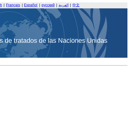
sh
|
Français
|
Español
|
русский
|
العربية
|
中文
s de tratados de las Naciones Unidas