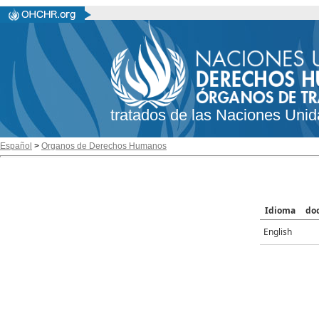
tratados de las Naciones Unid
Español
>
Organos de Derechos Humanos
Idioma
do
English