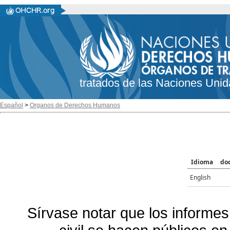
tratados de las Naciones Unid
Español
>
Organos de Derechos Humanos
Idioma
do
English
Sírvase notar que los informes