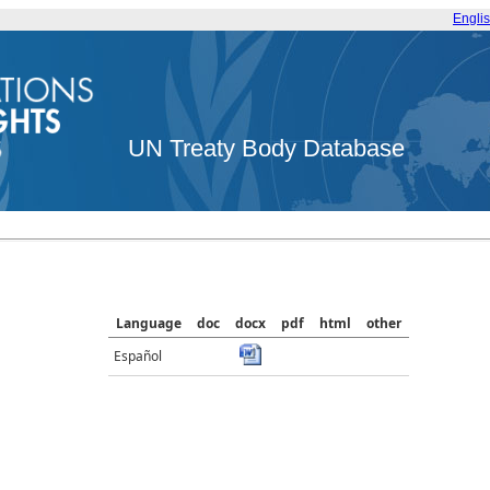
Engli
UN Treaty Body Database
Language
doc
docx
pdf
html
other
Español