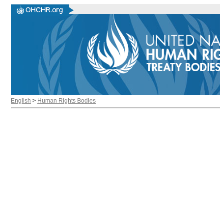
English
>
Human Rights Bodies