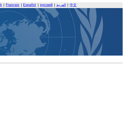
sh
|
Français
|
Español
|
русский
|
العربية
|
中文