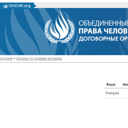
русский
>
Органы по правам человека
Язык
do
Français