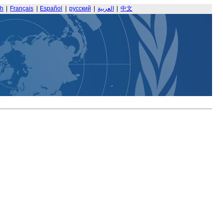
sh
|
Français
|
Español
|
русский
|
العربية
|
中文