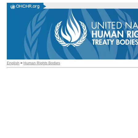
English
>
Human Rights Bodies