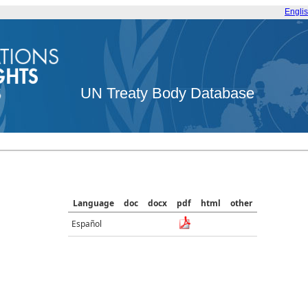
Engli
UN Treaty Body Database
Language
doc
docx
pdf
html
other
Español