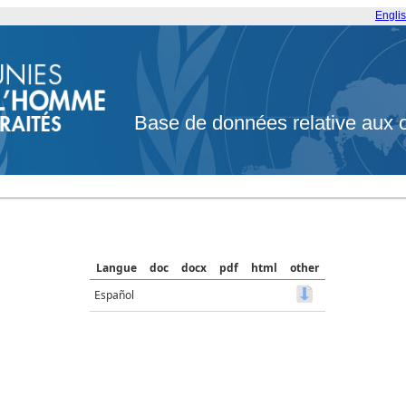
Engli
Base de données relative aux 
Langue
doc
docx
pdf
html
other
Español