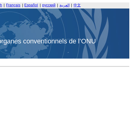
sh
|
Français
|
Español
|
русский
|
العربية
|
中文
organes conventionnels de l’ONU