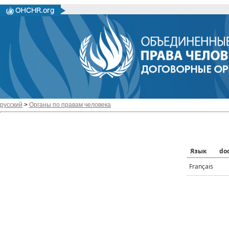
русский
>
Органы по правам человека
Язык
do
Français