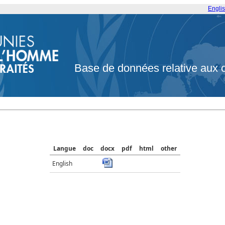
Engli
Base de données relative aux 
Langue
doc
docx
pdf
html
other
English