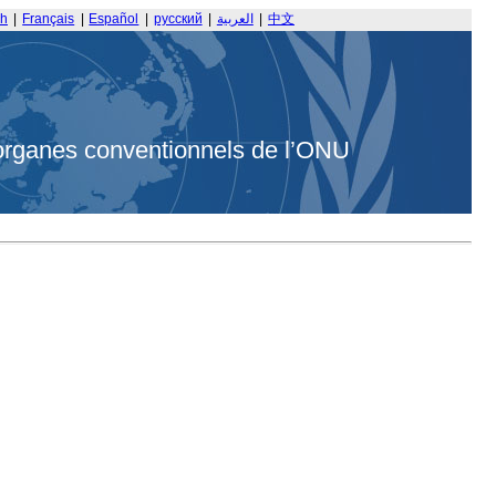
sh
|
Français
|
Español
|
русский
|
العربية
|
中文
organes conventionnels de l’ONU