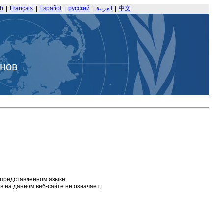
sh
|
Français
|
Español
|
русский
|
العربية
|
中文
анов
 представленном языке.
 на данном веб-сайте не означает,