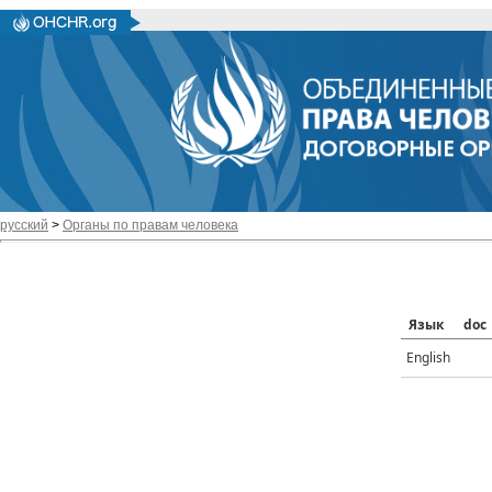
русский
>
Органы по правам человека
Язык
doc
English