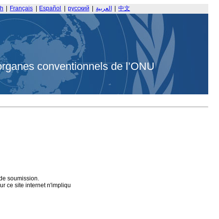
sh
|
Français
|
Español
|
русский
|
العربية
|
中文
organes conventionnels de l’ONU
 de soumission.
 ce site internet n'impliqu