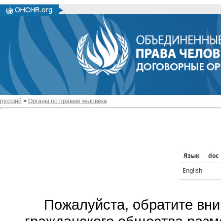
русский
>
Органы по правам человека
Язык
doc
English
Пожалуйста, обратите вни