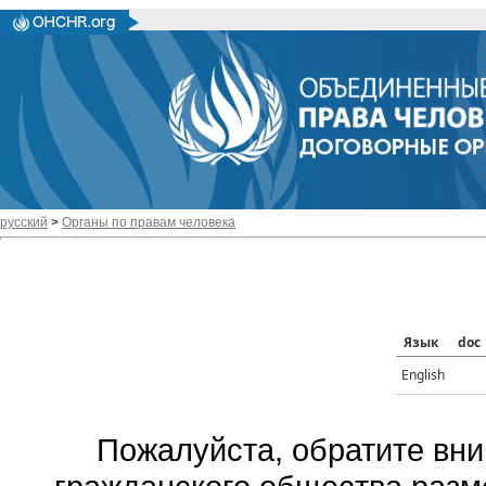
русский
>
Органы по правам человека
Язык
doc
English
Пожалуйста, обратите вни