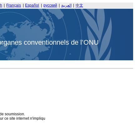
sh
|
Français
|
Español
|
русский
|
العربية
|
中文
organes conventionnels de l’ONU
 de soumission.
 ce site internet n'impliqu