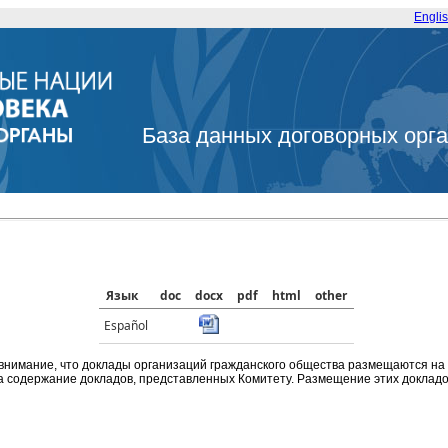
Engli
База данных договорных орг
Язык
doc
docx
pdf
html
other
Español
внимание, что доклады организаций гражданского общества размещаются на
а содержание докладов, представленных Комитету. Размещение этих докладов