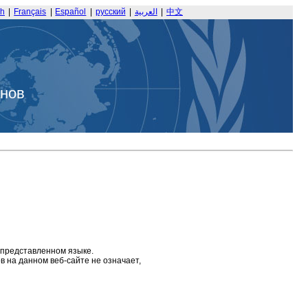
sh
|
Français
|
Español
|
русский
|
العربية
|
中文
анов
 представленном языке.
 на данном веб-сайте не означает,