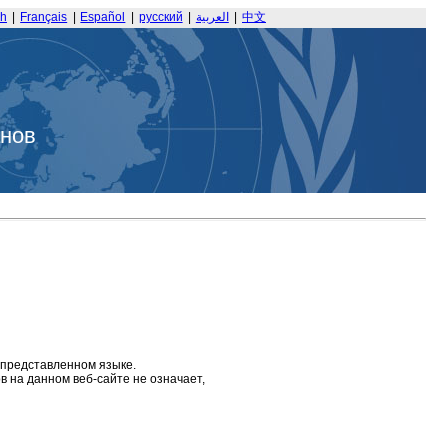
sh
|
Français
|
Español
|
русский
|
العربية
|
中文
анов
 представленном языке.
 на данном веб-сайте не означает,