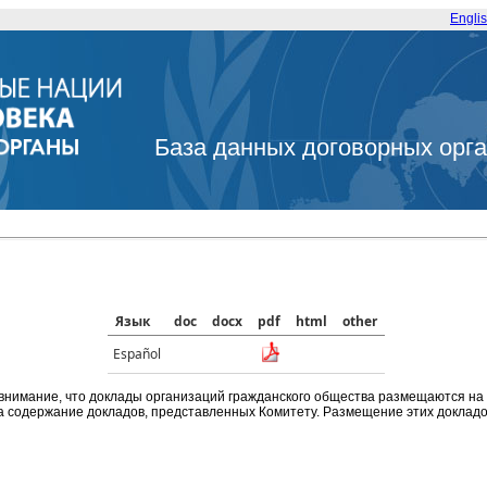
Engli
База данных договорных орг
Язык
doc
docx
pdf
html
other
Español
внимание, что доклады организаций гражданского общества размещаются на
а содержание докладов, представленных Комитету. Размещение этих докладов