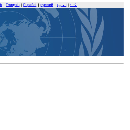
sh
|
Français
|
Español
|
русский
|
العربية
|
中文