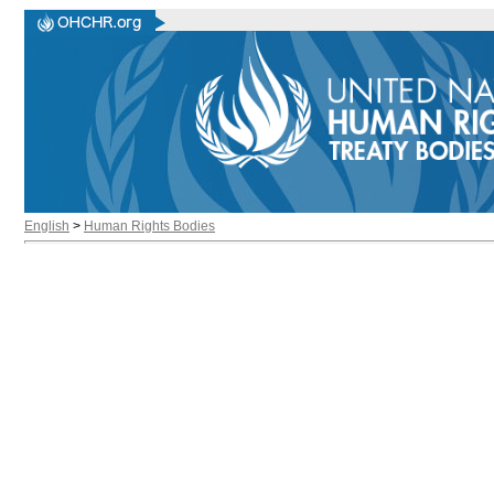
English
>
Human Rights Bodies