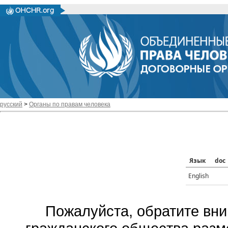
русский
>
Органы по правам человека
Язык
doc
English
Пожалуйста, обратите вни