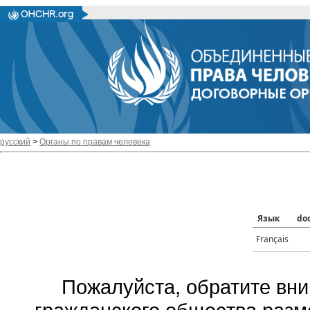
русский
>
Органы по правам человека
Язык
do
Français
Пожалуйста, обратите вни