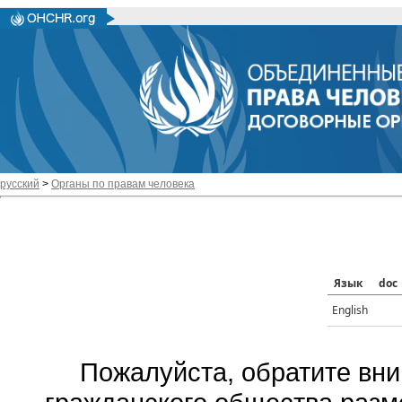
русский
>
Органы по правам человека
Язык
doc
English
Пожалуйста, обратите вни