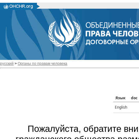
русский
>
Органы по правам человека
Язык
doc
English
Пожалуйста, обратите вни