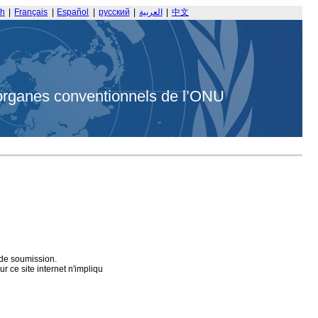
sh
|
Français
|
Español
|
русский
|
العربية
|
中文
organes conventionnels de l’ONU
 de soumission.
 ce site internet n'impliqu