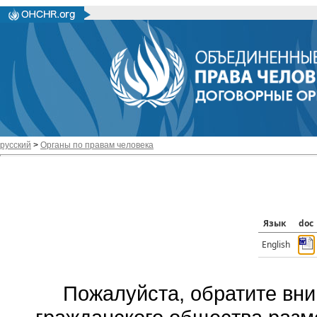
русский
>
Органы по правам человека
Язык
doc
English
Пожалуйста, обратите вни