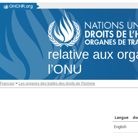
relative aux or
l’ONU
Français
>
Les organes des traités des droits de l'homme
Langue
do
English