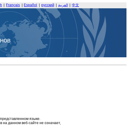
sh
|
Français
|
Español
|
русский
|
العربية
|
中文
анов
 представленном языке.
 на данном веб-сайте не означает,