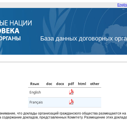
Engli
База данных договорных орг
Язык
doc
docx
pdf
html
other
English
Français
внимание, что доклады организаций гражданского общества размещаются на
а содержание докладов, представленных Комитету. Размещение этих докладов