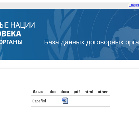
Engli
База данных договорных орг
Язык
doc
docx
pdf
html
other
Español