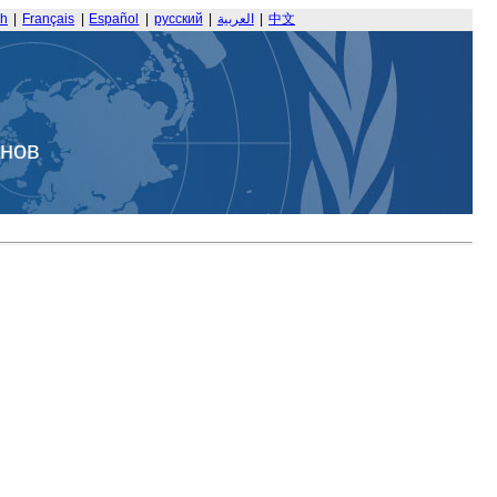
sh
|
Français
|
Español
|
русский
|
العربية
|
中文
анов