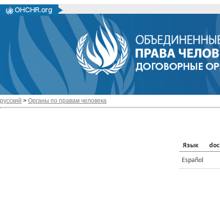
русский
>
Органы по правам человека
Язык
doc
Español