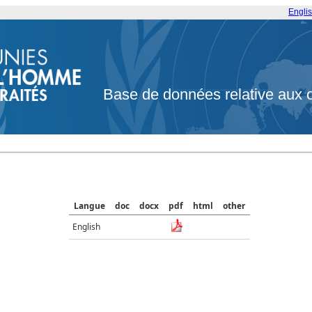
Engli
Base de données relative aux 
Langue
doc
docx
pdf
html
other
English