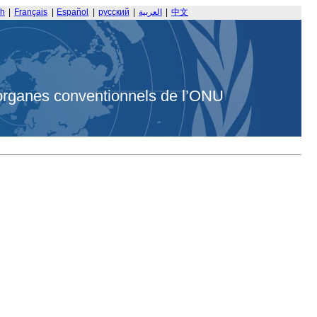
sh
|
Français
|
Español
|
русский
|
العربية
|
中文
organes conventionnels de l’ONU