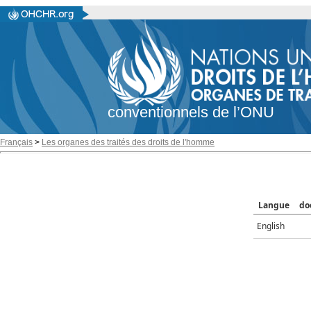
conventionnels de l’ONU
Français
>
Les organes des traités des droits de l'homme
Langue
do
English