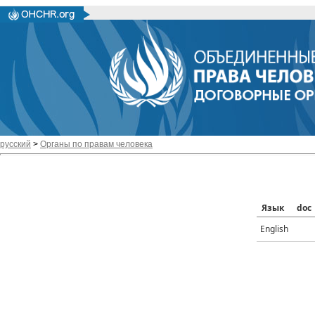
русский
>
Органы по правам человека
Язык
doc
English