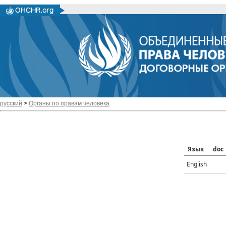
русский
>
Органы по правам человека
Язык
doc
English