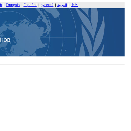
sh
|
Français
|
Español
|
русский
|
العربية
|
中文
анов