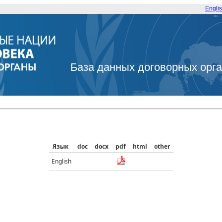
Engli
База данных договорных орг
Язык
doc
docx
pdf
html
other
English