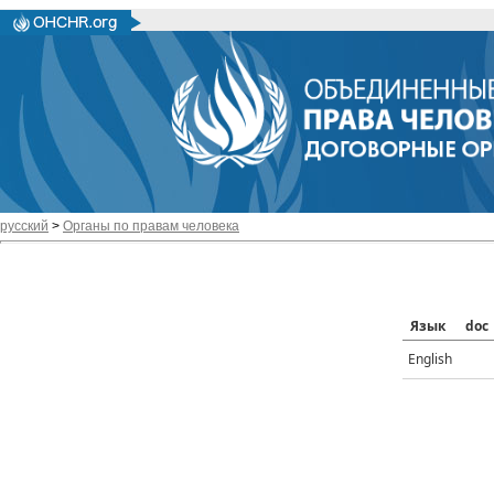
русский
>
Органы по правам человека
Язык
doc
English