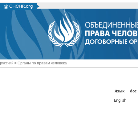
русский
>
Органы по правам человека
Язык
doc
English