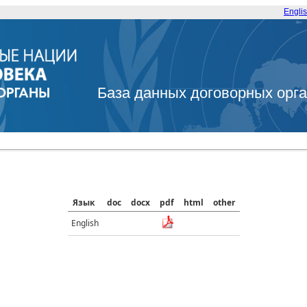
Engli
База данных договорных орг
Язык
doc
docx
pdf
html
other
English