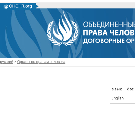
русский
>
Органы по правам человека
Язык
doc
English