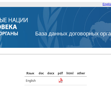
Engli
База данных договорных орг
Язык
doc
docx
pdf
html
other
English