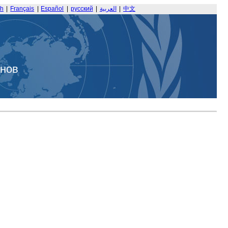
sh
|
Français
|
Español
|
русский
|
العربية
|
中文
анов