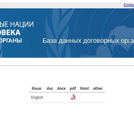
Engli
База данных договорных орг
Язык
doc
docx
pdf
html
other
English