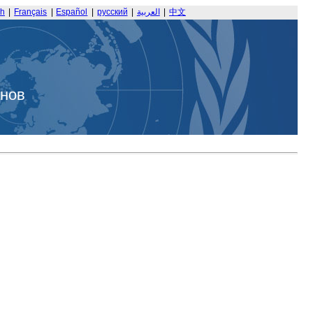
sh
|
Français
|
Español
|
русский
|
العربية
|
中文
анов