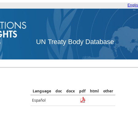
Engli
UN Treaty Body Database
Language
doc
docx
pdf
html
other
Español