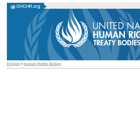
English
>
Human Rights Bodies