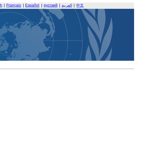
sh
|
Français
|
Español
|
русский
|
العربية
|
中文