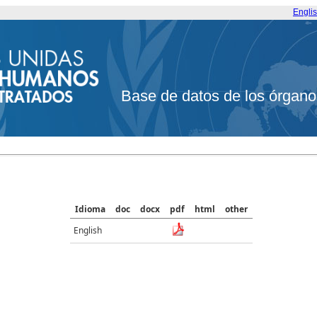
Engli
Base de datos de los órgano
Idioma
doc
docx
pdf
html
other
English