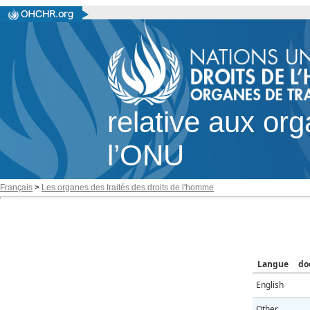
relative aux or
l’ONU
Français
>
Les organes des traités des droits de l'homme
Langue
do
English
Other