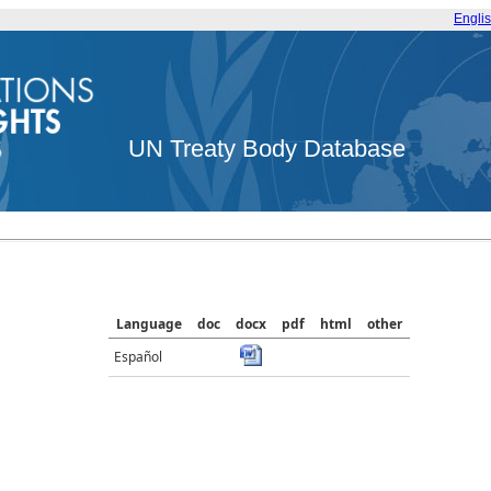
Engli
UN Treaty Body Database
Language
doc
docx
pdf
html
other
Español