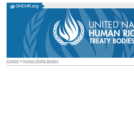
English
>
Human Rights Bodies