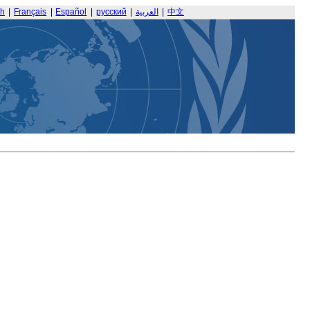
sh
|
Français
|
Español
|
русский
|
العربية
|
中文